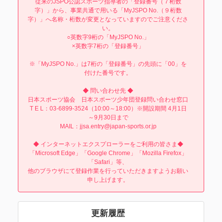
従来のJSPO公認スポーツ指導者の「登録番号（７桁数
字）」から、事業共通で用いる「MyJSPO No.（９桁数
字）」へ名称・桁数が変更となっていますのでご注意くださ
い。
○英数字9桁の「MyJSPO No.」
×英数字7桁の「登録番号」
※「MyJSPO No.」は7桁の「登録番号」の先頭に「00」を
付けた番号です。
◆ 問い合わせ先 ◆
日本スポーツ協会 日本スポーツ少年団登録問い合わせ窓口
T E L：03-6899-3524（10:00～18:00）※開設期間 4月1日
～9月30日まで
MAIL：jjsa.entry@japan-sports.or.jp
◆ インターネットエクスプローラーをご利用の皆さま◆
「Microsoft Edge」「Google Chrome」「Mozilla Firefox」
「Safari」等、
他のブラウザにて登録作業を行っていただきますようお願い
申し上げます。
更新履歴